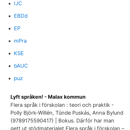
IJC
EBDd
EP
mPra
KSE
bAUC
puz
Lyft språken! - Malax kommun
Flera språk i förskolan : teori och praktik -
Polly Björk-Willén, Tünde Puskás, Anna Bylund
(9789175590417) | Bokus. Därför har man
gett ut stödmaterialet Flera språk i förskolan –