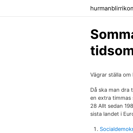
hurmanblirriko
Sommar
tidsom
Vägrar ställa om 
Då ska man dra ti
en extra timmas 
28 Allt sedan 198
sista landet i Eu
Socialdemokr