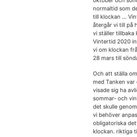
oktober och sönda
normaltid som det
till klockan … Vi
återgår vi till på
vi ställer tillbak
Vintertid 2020 i
vi om klockan fr
28 mars till sön
Och att ställa o
med Tanken var e
visade sig ha avl
sommar- och vint
det skulle genomf
vi behöver anpass
obligatoriska dett
klockan. riktiga t