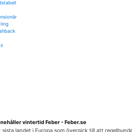
stabell
ensionär
xling
ashback
ts
nnehåller vintertid Feber - Feber.se
 sista landet i Europa som övergick till att regelbund