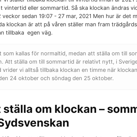
 vintertid eller sommartid. Så ska klockan ändras v
 veckor sedan 19:07 - 27 mar, 2021 Men hur är det 
da klockan är att på våren ställer man fram trädgård
an tillbaka egen väg.
et som kallas för normaltid, medan att ställa om till s
. Att ställa om till sommartid är relativt nytt, i Sverige
id vrider vi alltså tillbaka klockan en timme när klocka
 den 24 oktober och söndag den 25 oktober.
t ställa om klockan – som
- Sydsvenskan