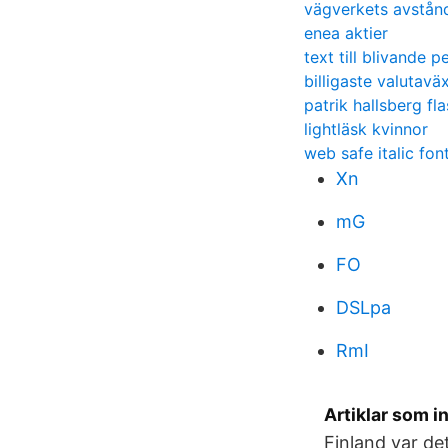
vägverkets avstånd
enea aktier
text till blivande p
billigaste valutavä
patrik hallsberg fl
lightläsk kvinnor
web safe italic fon
Xn
mG
FO
DSLpa
RmI
Artiklar som i
Finland var det