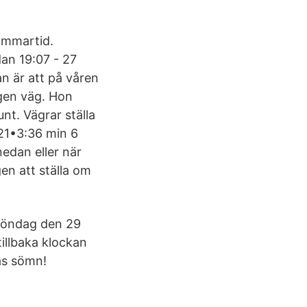
ommartid.
an 19:07 - 27
n är att på våren
egen väg. Hon
unt. Vägrar ställa
021•3:36 min 6
nedan eller när
en att ställa om
 söndag den 29
tillbaka klockan
mas sömn!