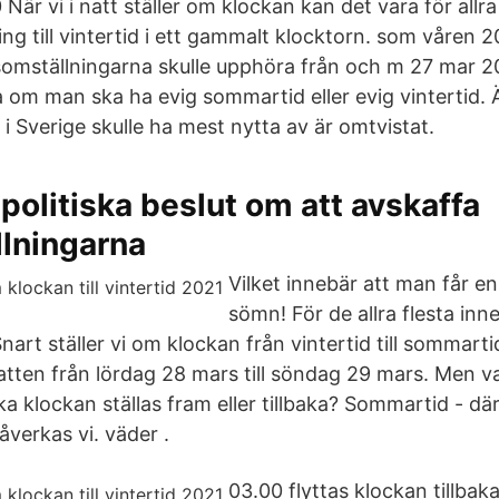
är vi i natt ställer om klockan kan det vara för allra
ng till vintertid i ett gammalt klocktorn. som våren 2
somställningarna skulle upphöra från och m 27 mar 201
 om man ska ha evig sommartid eller evig vintertid. 
i Sverige skulle ha mest nytta av är omtvistat.
politiska beslut om att avskaffa
llningarna
Vilket innebär att man får e
sömn! För de allra flesta inn
art ställer vi om klockan från vintertid till sommart
tten från lördag 28 mars till söndag 29 mars. Men va
a klockan ställas fram eller tillbaka? Sommartid - där
verkas vi. väder .
03.00 flyttas klockan tillbaka