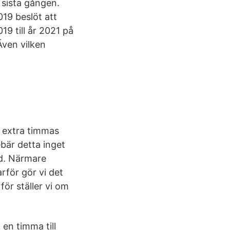
 sista gången.
019 beslöt att
9 till år 2021 på
Även vilken
n extra timmas
ebär detta inget
id. Närmare
rför gör vi det
för ställer vi om
 en timma till