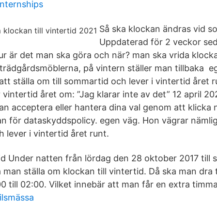
 internships
Så ska klockan ändras vid s
Uppdaterad för 2 veckor sed
r är det man ska göra och när? man ska vrida klocka
 trädgårdsmöblerna, på vintern ställer man tillbaka 
tt ställa om till sommartid och lever i vintertid året r
vintertid året om: ”Jag klarar inte av det” 12 april 2
an acceptera eller hantera dina val genom att klicka 
an för dataskyddspolicy. egen väg. Hon vägrar nämlig
 lever i vintertid året runt.
tid Under natten från lördag den 28 oktober 2017 till
man ställa om klockan till vintertid. Då ska man dra 
0 till 02:00. Vilket innebär att man får en extra tim
kilsmässa