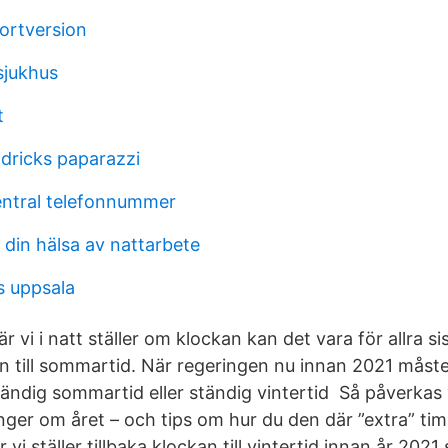
kortversion
sjukhus
t
ndricks paparazzi
entral telefonnummer
 din hälsa av nattarbete
s uppsala
r vi i natt ställer om klockan kan det vara för allra s
an till sommartid. När regeringen nu innan 2021 måst
ändig sommartid eller ständig vintertid Så påverkas v
nger om året – och tips om hur du den där ”extra” ti
i ställer tillbaka klockan till vintertid innan år 2021