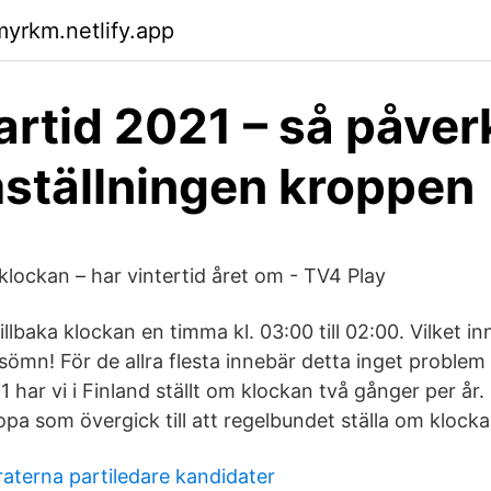
myrkm.netlify.app
tid 2021 – så påver
ställningen kroppen
klockan – har vintertid året om - TV4 Play
llbaka klockan en timma kl. 03:00 till 02:00. Vilket i
sömn! För de allra flesta innebär detta inget proble
1 har vi i Finland ställt om klockan två gånger per år.
ropa som övergick till att regelbundet ställa om klocka
aterna partiledare kandidater