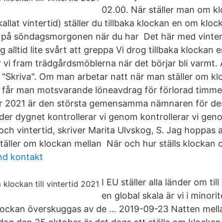
02.00. När ställer man om k
allat vintertid) ställer du tillbaka klockan en om klo
kt på söndagsmorgonen när du har Det här med vinter
 alltid lite svårt att greppa Vi drog tillbaka klockan 
vi fram trädgårdsmöblerna när det börjar bli varmt. A
I "Skriva". Om man arbetar natt när man ställer om klo
ch får man motsvarande löneavdrag för förlorad timme 
 År 2021 är den största gemensamma nämnaren för de
nder dygnet kontrollerar vi genom kontrollerar vi gen
h vintertid, skriver Marita Ulvskog, S. Jag hoppas at
 ställer om klockan mellan När och hur ställs klocka
nd kontakt
I EU ställer alla länder om til
en global skala är vi i minori
klockan överskuggas av de … 2019-09-23 Natten mell