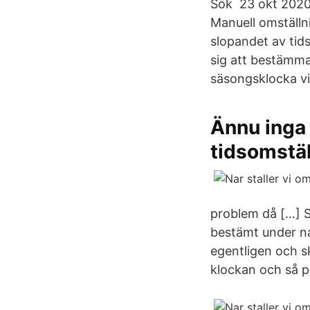
Sök 23 okt 2020 N
Manuell omställni
slopandet av tid
sig att bestämma
säsongsklocka vi 
Ännu inga 
tidsomstä
problem då […] Sn
bestämt under na
egentligen och sk
klockan och så på