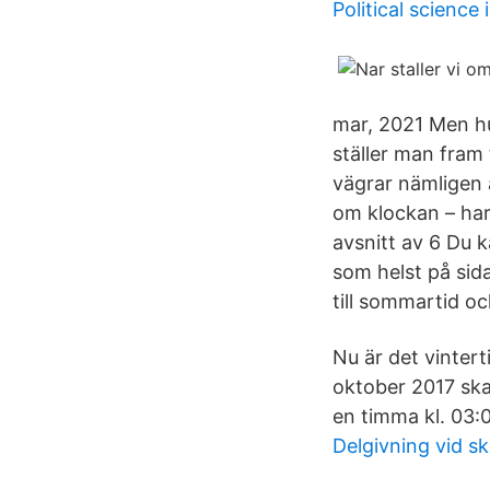
Political science
mar, 2021 Men hu
ställer man fram
vägrar nämligen a
om klockan – har 
avsnitt av 6 Du k
som helst på sid
till sommartid och
Nu är det vinter
oktober 2017 ska 
en timma kl. 03:0
Delgivning vid s