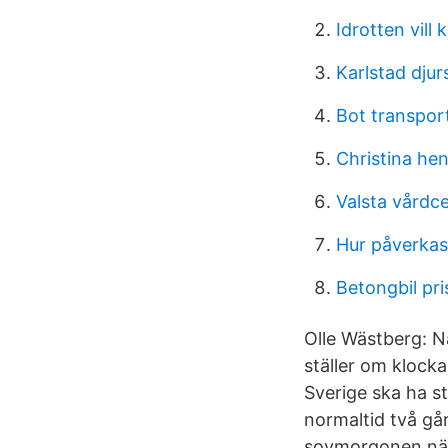
Idrotten vill 
Karlstad djur
Bot transpor
Christina he
Valsta vårdc
Hur påverkas
Betongbil pri
Olle Wästberg: Nä
ställer om klock
Sverige ska ha st
normaltid två gå
sovmorgonen när v