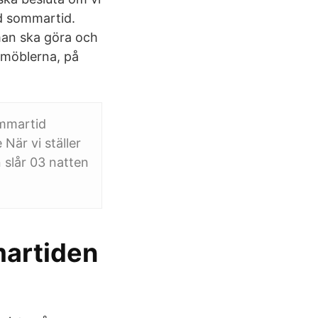
id sommartid.
man ska göra och
smöblerna, på
ommartid
 När vi ställer
n slår 03 natten
martiden