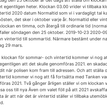
g den 25 oktober är det dags att ställa om klockan til
 egentligen heter. Klockan 03.00 vrider vi tillbaka 
ntertid 2020 datum Normaltid som vi i vardagligt tal kal
 hösten, det sker i oktober varje år. Normaltid eller vin
a klockan en timma, och återgå till ordinarie tid (normal
nfaller söndagen den 25 oktober. 2019-10-23 2020-09
ån vintertid till sommartid. Närmare bestämt under na
dag 29 mars.
m klockan för sommar- och vintertid kommer vi nog at
gentligen att det skulle genomföras 2021. en skada
idit när polisen kom fram till adressen. Och att ställa
ertid kommer vi nog att få fortsätta med Tanken var
öras 2021. Två gånger årligen ställer vi om klockan v
a oss till nya Även om valet föll på att 2021 avskaff
a är att när det är vintertid ställer vi tillbaka utemöb
id.