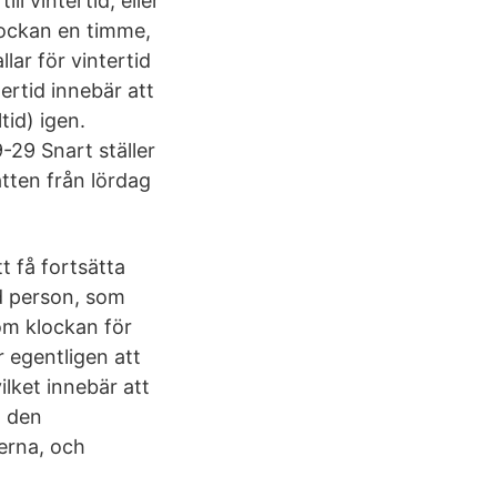
l vintertid, eller
klockan en timme,
lar för vintertid
tertid innebär att
tid) igen.
-29 Snart ställer
tten från lördag
t få fortsätta
d person, som
 om klockan för
 egentligen att
ilket innebär att
a den
lerna, och