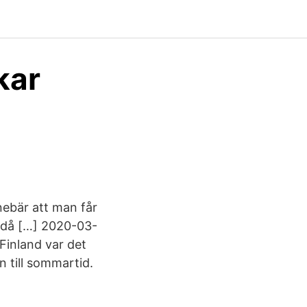
kar
nnebär att man får
m då […] 2020-03-
 Finland var det
n till sommartid.