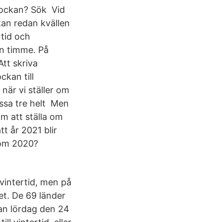
lockan? Sök Vid
ckan redan kvällen
tid och
en timme. På
tt skriva
ckan till
när vi ställer om
ssa tre helt Men
om att ställa om
t år 2021 blir
n om 2020?
l vintertid, men på
tet. De 69 länder
an lördag den 24