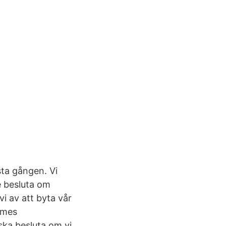
ista gången. Vi
e besluta om
i av att byta vår
mmes
 ska besluta om vi