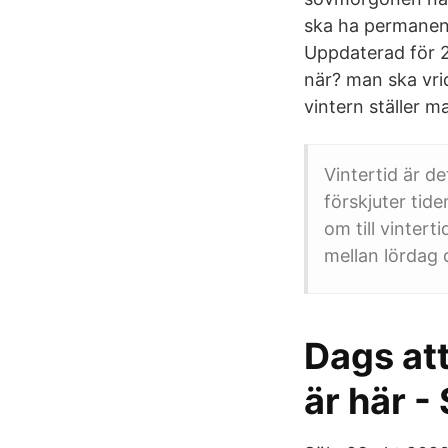
ska ha permanent
Uppdaterad för 2
när? man ska vri
vintern ställer m
Vintertid är d
förskjuter tiden
om till vintert
mellan lördag
Dags at
är här 