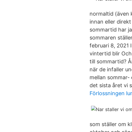
normaltid (även k
innan eller dire
sommartid har jag
sommaren ställer 
februari 8, 2021 
vintertid blir O
till sommartid?
när de infaller u
mellan sommar- oc
det sista året vi
Förlossningen lu
som ställer om 